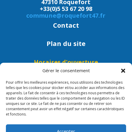
47310 Roquefort
+33(0)5 53 67 20 98
commune@roquefort47.fr
Contact
Plan du site
Horaires d'ouverture
Lundi, mardi, mercredi, jeudi et
Gérer le consentement
vendredi : 9h - 12h
Pour offrir les meilleures expériences, nous utilisons des technologies
Lundi, mercredi et vendredi :
telles que les cookies pour stocker et/ou accéder aux informations des
15h - 17h30
appareils. Le fait de consentir à ces technologies nous permettra de
traiter des données telles que le comportement de navigation ou les ID
uniques sur ce site. Le fait de ne pas consentir ou de retirer son
consentement peut avoir un effet négatif sur certaines caractéristiques
et fonctions.
Mentions légales/Crédits
Accepter