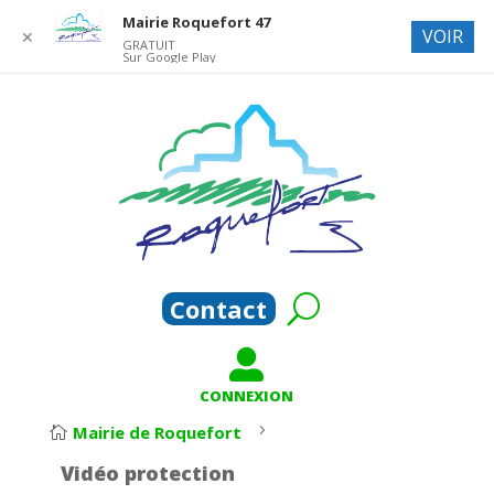
Mairie Roquefort 47
VOIR
✕
GRATUIT
Sur Google Play
Contact

CONNEXION
5
Mairie de Roquefort

Vidéo protection