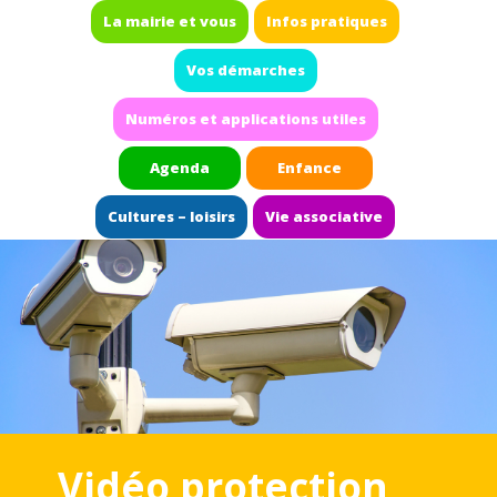
La mairie et vous
Infos pratiques
Vos démarches
Numéros et applications utiles
Agenda
Enfance
Cultures – loisirs
Vie associative
Vidéo protection