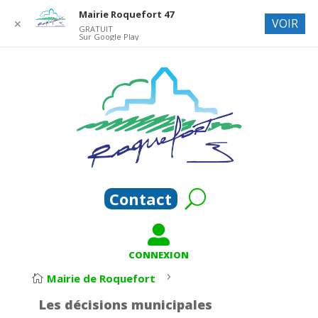
Mairie Roquefort 47
VOIR
✕
GRATUIT
Sur Google Play
Contact

CONNEXION
5
Mairie de Roquefort

Les décisions municipales