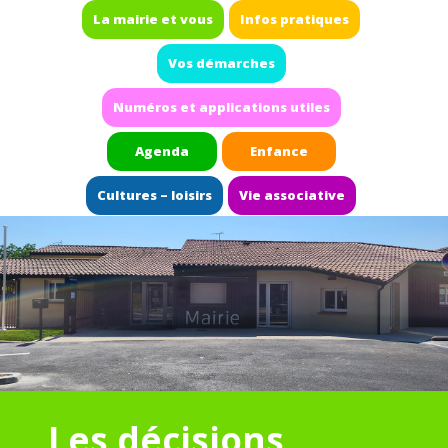
La mairie et vous
Infos pratiques
Vos démarches
Numéros et applications utiles
Agenda
Enfance
Cultures – loisirs
Vie associative
Les décisions