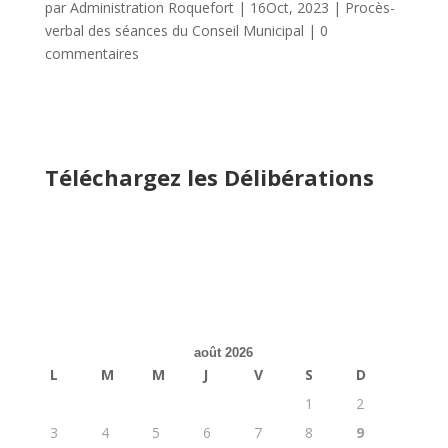
par
Administration Roquefort
|
16Oct, 2023
|
Procès-
verbal des séances du Conseil Municipal
|
0
commentaires
Téléchargez les Délibérations
août 2026
L
M
M
J
V
S
D
1
2
3
4
5
6
7
8
9