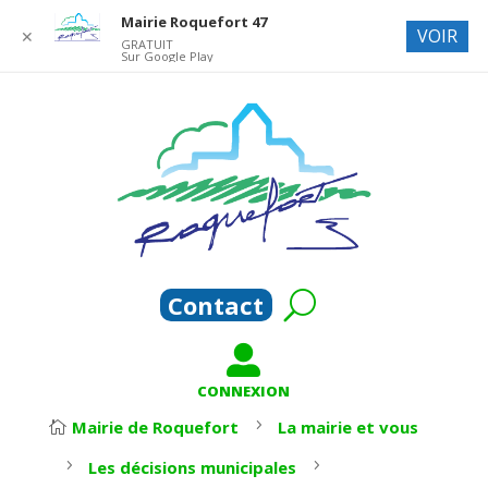
Mairie Roquefort 47
VOIR
✕
GRATUIT
Sur Google Play
Contact

CONNEXION
5
Mairie de Roquefort
La mairie et vous

5
5
Les décisions municipales