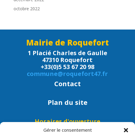
octobre 2022
Mairie de Roquefort
1 Placié Charles de Gaulle
47310 Roquefort
+33(0)5 53 67 20 98
commune@roquefort47.fr
Contact
Plan du site
Horaires d'ouverture
Lundi, mardi, mercredi, jeudi et
Gérer le consentement