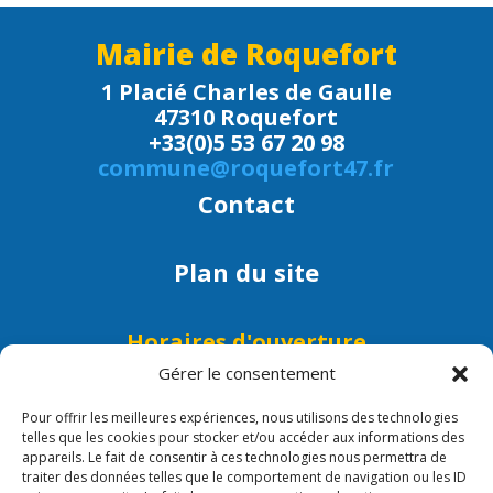
Mairie de Roquefort
1 Placié Charles de Gaulle
47310 Roquefort
+33(0)5 53 67 20 98
commune@roquefort47.fr
Contact
Plan du site
Horaires d'ouverture
Lundi, mardi, mercredi, jeudi et
Gérer le consentement
vendredi : 9h - 12h
Pour offrir les meilleures expériences, nous utilisons des technologies
Lundi, mercredi et vendredi :
telles que les cookies pour stocker et/ou accéder aux informations des
15h - 17h30
appareils. Le fait de consentir à ces technologies nous permettra de
traiter des données telles que le comportement de navigation ou les ID