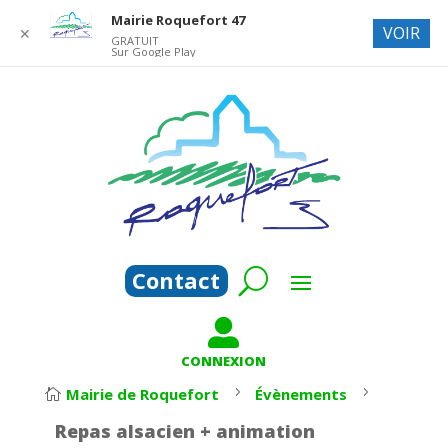
Mairie Roquefort 47
VOIR
✕
GRATUIT
Sur Google Play
Contact

CONNEXION
5
5
Mairie de Roquefort
Évènements

Repas alsacien + animation