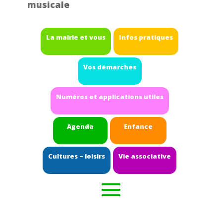
musicale
La mairie et vous
Infos pratiques
Vos démarches
Numéros et applications utiles
Agenda
Enfance
Cultures – loisirs
Vie associative