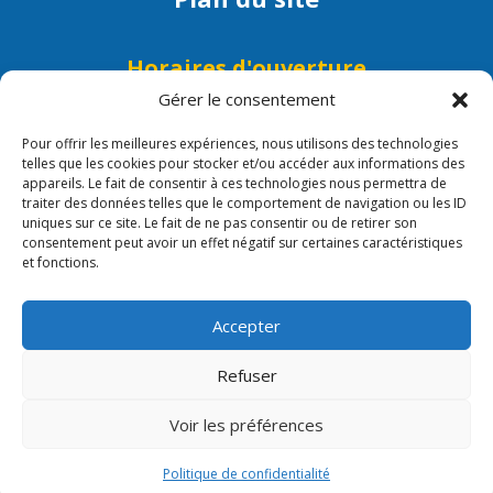
Horaires d'ouverture
Lundi, mardi, mercredi, jeudi et
Gérer le consentement
vendredi : 9h - 12h
Pour offrir les meilleures expériences, nous utilisons des technologies
Lundi, mercredi et vendredi :
telles que les cookies pour stocker et/ou accéder aux informations des
15h - 17h30
appareils. Le fait de consentir à ces technologies nous permettra de
traiter des données telles que le comportement de navigation ou les ID
uniques sur ce site. Le fait de ne pas consentir ou de retirer son
consentement peut avoir un effet négatif sur certaines caractéristiques
et fonctions.
Mentions légales/Crédits
Accepter
© Création et réalisation
Photos Mairie de Roquefort -Adobe Stock –
Refuser
Unsplash – Pexel
Voir les préférences
Politique de confidentialité
Politique de confidentialité