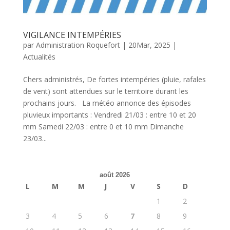
VIGILANCE INTEMPÉRIES
par
Administration Roquefort
|
20Mar, 2025
|
Actualités
Chers administrés, De fortes intempéries (pluie, rafales
de vent) sont attendues sur le territoire durant les
prochains jours. La météo annonce des épisodes
pluvieux importants : Vendredi 21/03 : entre 10 et 20
mm Samedi 22/03 : entre 0 et 10 mm Dimanche
23/03...
août 2026
L
M
M
J
V
S
D
1
2
3
4
5
6
7
8
9