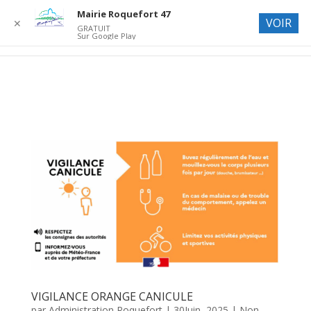
Mairie Roquefort 47
VOIR
✕
GRATUIT
Sur Google Play
VIGILANCE ORANGE CANICULE
par
Administration Roquefort
|
30Juin, 2025
|
Non