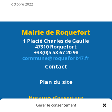
octobre 2022
Mairie de Roquefort
1 Placié Charles de Gaulle
47310 Roquefort
+33(0)5 53 67 20 98
commune@roquefort47.fr
Contact
Plan du site
Horaires d'ouverture
Lundi, mardi, mercredi, jeudi et
Gérer le consentement
vendredi : 9h - 12h