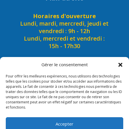
Horaires d'ouverture
Lundi, mardi, mercredi, jeudi et
vendredi : 9h - 12h
Lundi, mercredi et vendredi :
15h - 17h30
Gérer le consentement
Pour offrir les meilleures expériences, nous utilisons des technologies
telles que les cookies pour stocker et/ou accéder aux informations des
appareils. Le fait de consentir à ces technologies nous permettra de
traiter des données telles que le comportement de navigation ou les ID
uniques sur ce site. Le fait de ne pas consentir ou de retirer son
Mentions légales/Crédits
consentement peut avoir un effet négatif sur certaines caractéristiques
et fonctions.
© Création et réalisation
Photos Mairie de Roquefort -Adobe Stock –
Accepter
Unsplash – Pexel