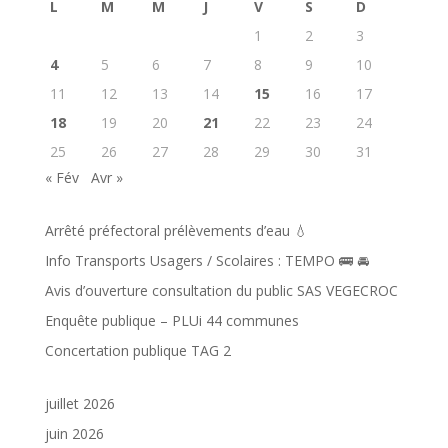
L
M
M
J
V
S
D
1
2
3
4
5
6
7
8
9
10
11
12
13
14
15
16
17
18
19
20
21
22
23
24
25
26
27
28
29
30
31
« Fév
Avr »
Arrêté préfectoral prélèvements d’eau 💧
Info Transports Usagers / Scolaires : TEMPO 🚌 🚘️
Avis d’ouverture consultation du public SAS VEGECROC
Enquête publique – PLUi 44 communes
Concertation publique TAG 2
juillet 2026
juin 2026