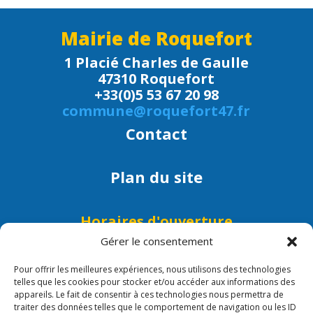
Mairie de Roquefort
1 Placié Charles de Gaulle
47310 Roquefort
+33(0)5 53 67 20 98
commune@roquefort47.fr
Contact
Plan du site
Horaires d'ouverture
Lundi, mardi, mercredi, jeudi et
Gérer le consentement
vendredi : 9h - 12h
Pour offrir les meilleures expériences, nous utilisons des technologies
Lundi, mercredi et vendredi :
telles que les cookies pour stocker et/ou accéder aux informations des
15h - 17h30
appareils. Le fait de consentir à ces technologies nous permettra de
traiter des données telles que le comportement de navigation ou les ID