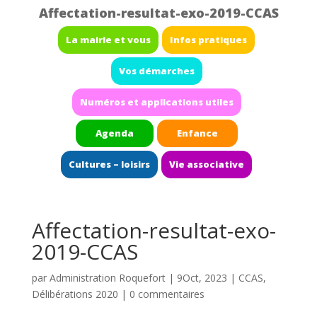
Affectation-resultat-exo-2019-CCAS
La mairie et vous
Infos pratiques
Vos démarches
Numéros et applications utiles
Agenda
Enfance
Cultures – loisirs
Vie associative
Affectation-resultat-exo-
2019-CCAS
par
Administration Roquefort
|
9Oct, 2023
|
CCAS
,
Délibérations 2020
|
0 commentaires