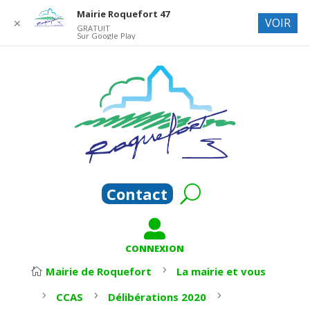
Mairie Roquefort 47
VOIR
✕
GRATUIT
Sur Google Play
Contact

CONNEXION
5
Mairie de Roquefort
La mairie et vous

5
5
5
CCAS
Délibérations 2020