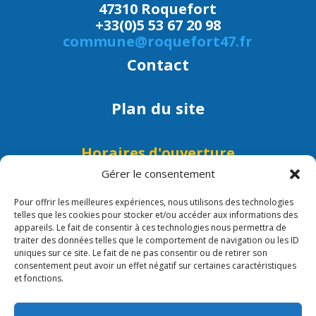
47310 Roquefort
+33(0)5 53 67 20 98
commune@roquefort47.fr
Contact
Plan du site
Horaires d'ouverture
Lundi, mardi, mercredi, jeudi et
Gérer le consentement
vendredi : 9h - 12h
Pour offrir les meilleures expériences, nous utilisons des technologies
Lundi, mercredi et vendredi :
telles que les cookies pour stocker et/ou accéder aux informations des
15h - 17h30
appareils. Le fait de consentir à ces technologies nous permettra de
traiter des données telles que le comportement de navigation ou les ID
uniques sur ce site. Le fait de ne pas consentir ou de retirer son
consentement peut avoir un effet négatif sur certaines caractéristiques
et fonctions.
Mentions légales/Crédits