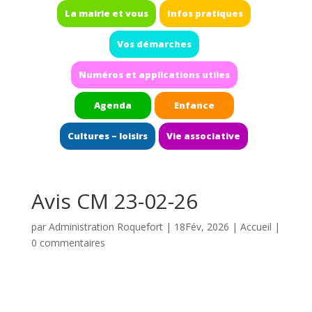
La mairie et vous
Infos pratiques
Vos démarches
Numéros et applications utiles
Agenda
Enfance
Cultures – loisirs
Vie associative
Avis CM 23-02-26
par
Administration Roquefort
|
18Fév, 2026
|
Accueil
|
0 commentaires