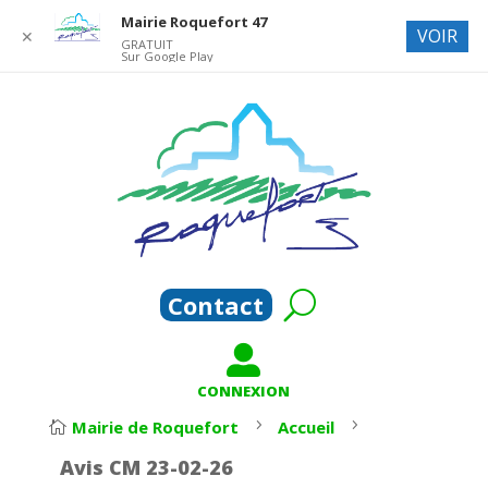
Mairie Roquefort 47
VOIR
✕
GRATUIT
Sur Google Play
Contact

CONNEXION
5
5
Mairie de Roquefort
Accueil

Avis CM 23-02-26