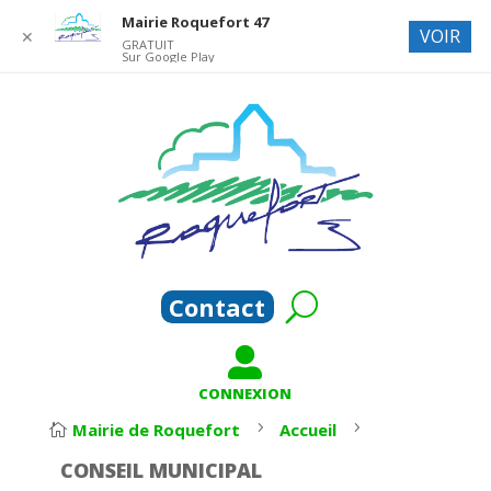
Mairie Roquefort 47
VOIR
✕
GRATUIT
Sur Google Play
Contact

CONNEXION
5
5
Mairie de Roquefort
Accueil

CONSEIL MUNICIPAL