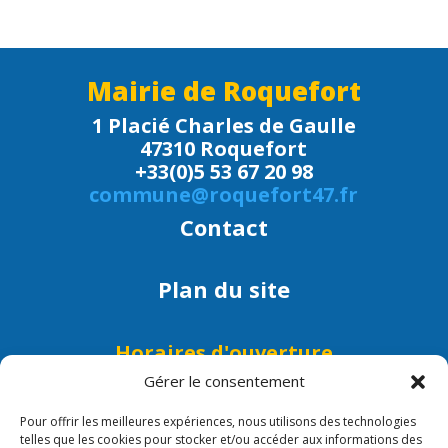
Mairie de Roquefort
1 Placié Charles de Gaulle
47310 Roquefort
+33(0)5 53 67 20 98
commune@roquefort47.fr
Contact
Plan du site
Horaires d'ouverture
Lundi, mardi, mercredi, jeudi et
Gérer le consentement
vendredi : 9h - 12h
Pour offrir les meilleures expériences, nous utilisons des technologies
Lundi, mercredi et vendredi :
telles que les cookies pour stocker et/ou accéder aux informations des