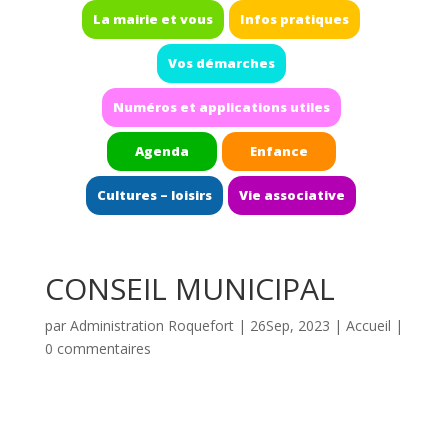
La mairie et vous
Infos pratiques
Vos démarches
Numéros et applications utiles
Agenda
Enfance
Cultures – loisirs
Vie associative
CONSEIL MUNICIPAL
par
Administration Roquefort
|
26Sep, 2023
|
Accueil
|
0 commentaires