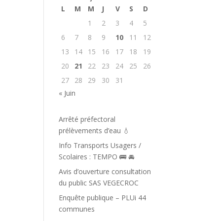
L
M
M
J
V
S
D
1
2
3
4
5
6
7
8
9
10
11
12
13
14
15
16
17
18
19
20
21
22
23
24
25
26
27
28
29
30
31
« Juin
Arrêté préfectoral
prélèvements d’eau 💧
Info Transports Usagers /
Scolaires : TEMPO 🚌 🚘️
Avis d’ouverture consultation
du public SAS VEGECROC
Enquête publique – PLUi 44
communes