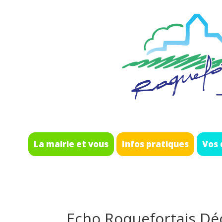
La mairie et vous
Infos pratiques
Vos
Echo Roquefortais D