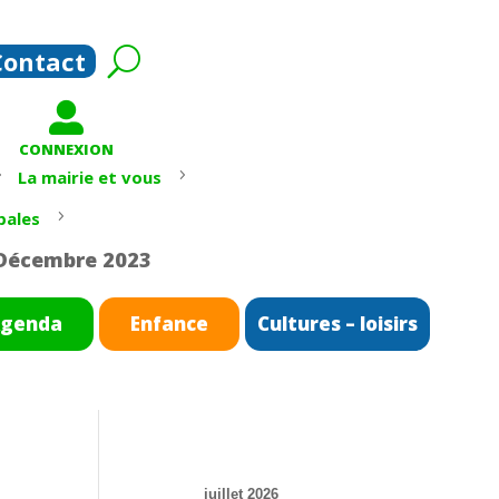
Contact

CONNEXION
5
5
La mairie et vous
5
pales
 Décembre 2023
genda
Enfance
Cultures – loisirs
juillet 2026