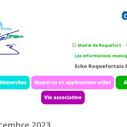
Mairie de Roquefort

Les informations munici
Echo Roquefortais
 démarches
Numéros et applications utiles
A
Vie associative
écembre 2023