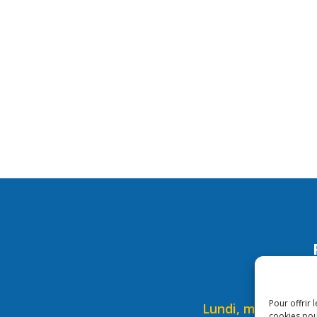
Hor
Pour offrir 
Lundi, mardi, mercr
cookies pou