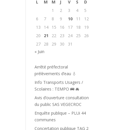
L
M
M
J
V
S
D
1
2
3
4
5
6
7
8
9
10
11
12
13
14
15
16
17
18
19
20
21
22
23
24
25
26
27
28
29
30
31
« Juin
Arrêté préfectoral
prélèvements d’eau 💧
Info Transports Usagers /
Scolaires : TEMPO 🚌 🚘️
Avis d’ouverture consultation
du public SAS VEGECROC
Enquête publique – PLUi 44
communes
Concertation publique TAG 2