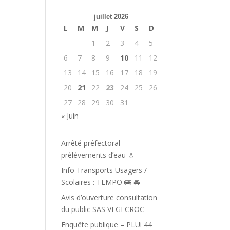
juillet 2026
L
M
M
J
V
S
D
1
2
3
4
5
6
7
8
9
10
11
12
13
14
15
16
17
18
19
20
21
22
23
24
25
26
27
28
29
30
31
« Juin
Arrêté préfectoral
prélèvements d’eau 💧
Info Transports Usagers /
Scolaires : TEMPO 🚌 🚘️
Avis d’ouverture consultation
du public SAS VEGECROC
Enquête publique – PLUi 44