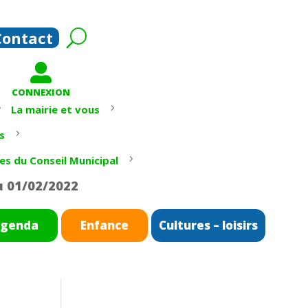
Contact

CONNEXION
5
5
La mairie et vous
5
s
5
es du Conseil Municipal
u 01/02/2022
genda
Enfance
Cultures – loisirs