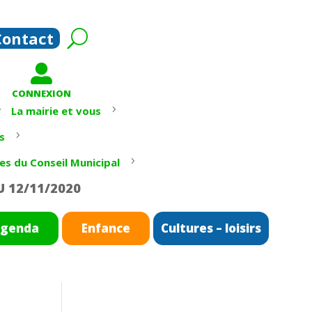
Contact

CONNEXION
5
5
La mairie et vous
5
s
5
es du Conseil Municipal
U 12/11/2020
genda
Enfance
Cultures – loisirs