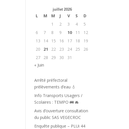
juillet 2026
L
M
M
J
V
S
D
1
2
3
4
5
6
7
8
9
10
11
12
13
14
15
16
17
18
19
20
21
22
23
24
25
26
27
28
29
30
31
« Juin
Arrêté préfectoral
prélèvements d’eau 💧
Info Transports Usagers /
Scolaires : TEMPO 🚌 🚘️
Avis d’ouverture consultation
du public SAS VEGECROC
Enquête publique – PLUi 44